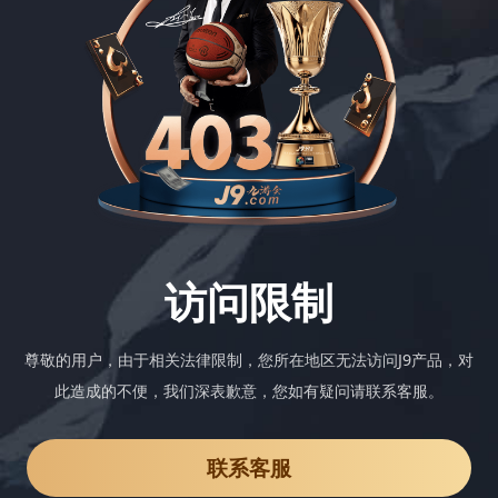
访问限制
尊敬的用户，由于相关法律限制，您所在地区无法访问J9产品，对
此造成的不便，我们深表歉意，您如有疑问请联系客服。
联系客服