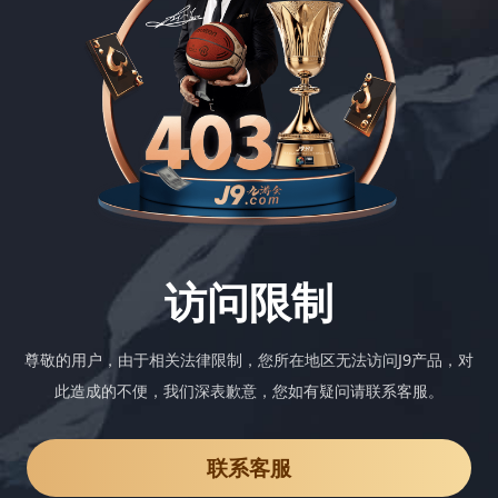
访问限制
尊敬的用户，由于相关法律限制，您所在地区无法访问J9产品，对
此造成的不便，我们深表歉意，您如有疑问请联系客服。
联系客服